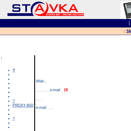
:
SM
:
?
Web-,
, , , . , , e-mail .
18
, , . .
?
PROXY-BID
e-mail . , .
?