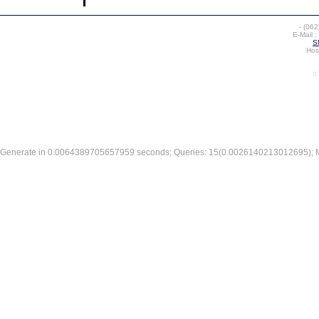
-
(062
E-Mail :
S
Hos
:
Generate in 0.0064389705657959 seconds; Queries: 15(0.0026140213012695); 