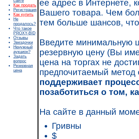
ее адрес в Интернете, 
сайте
Как продать
Регистрация
Вашего товара. Чем бо
Как купить
Не
тем больше шансов, что 
продалось?
Что такое
PROXY-BID
Отзывы
Введите минимальную це
Звездочки
Ненужный
резервную цену (Вы име
аукцион?
Задать
цена на торгах не дости
вопрос
Резервная
предпочитаемый метод 
цена
поддерживает процес
позаботиться о том, к
На сайте в данный моме
Гривны
$