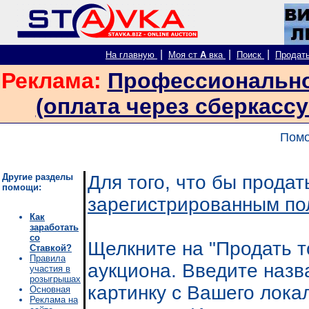
|
|
|
На главную
Моя ст
А
вка
Поиск
Продат
Реклама:
Профессиональное
(оплата через сберкассу
Помо
Другие разделы
Для того, что бы продат
помощи:
зарегистрированным п
Как
заработать
со
Щелкните на "Продать т
Ставкой?
Правила
аукциона. Введите назв
участия в
розыгрышах
картинку с Вашего лока
Основная
Реклама на