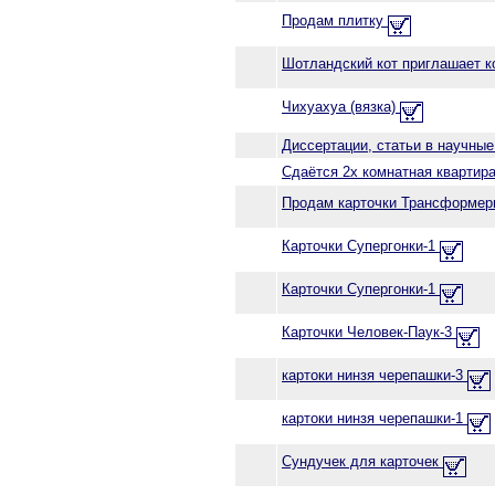
Продам плитку
Шотландский кот приглашает 
Чихуахуа (вязка)
Диссертации, статьи в научные
Сдаётся 2х комнатная квартира
Продам карточки Трансформе
Карточки Супергонки-1
Карточки Супергонки-1
Карточки Человек-Паук-3
картоки нинзя черепашки-3
картоки нинзя черепашки-1
Сундучек для карточек