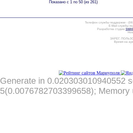
Показано с 1 по 50 (из 261)
Телефон службы поддержки -
(06
E-Mail службы п
Разработка студии
SMAR
Hos
ЗАРЕГ. ПОЛЬЗО
Время на аук
Generate in 0.020303010940552 s
5(0.0076782703399658); Memory 