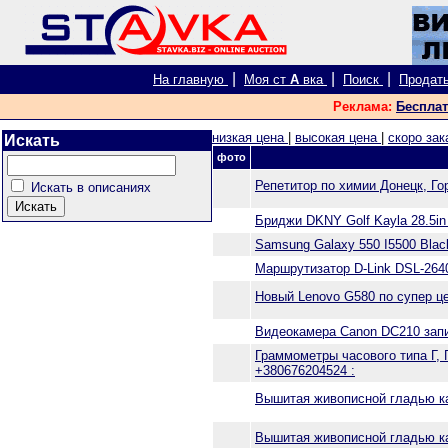
|
|
|
На главную
Моя ст
А
вка
Поиск
Продат
Реклама:
Бесплат
низкая цена
|
высокая цена
|
скоро за
Искать
фото
Репетитор по химии Донецк, Г
Искать в описаниях
Бриджи DKNY Golf Kayla 28.5in 
Samsung Galaxy 550 I5500 Bla
Маршрутизатор D-Link DSL-264
Новый Lenovo G580 по супер 
Видеокамера Canon DC210 за
Граммометры часового типа Г,
+380676204524 :
Вышитая живописной гладью к
Вышитая живописной гладью к