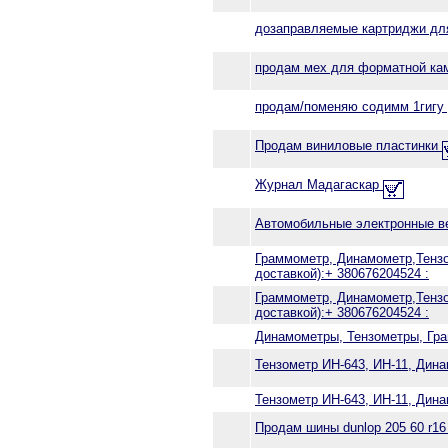
дозаправляемые картриджи для
продам мех для форматной ка
продам/поменяю содимм 1гигу
Продам виниловые пластинки
Журнал Мадагаскар
Автомобильные электронные в
Граммометр, Динамометр,Тензо
доставкой):+ 380676204524 :
Граммометр, Динамометр,Тензо
доставкой):+ 380676204524 :
Динамометры, Тензометры, Гра
Тензометр ИН-643, ИН-11, Дин
Тензометр ИН-643, ИН-11, Дин
Продам шины dunlop 205 60 r16