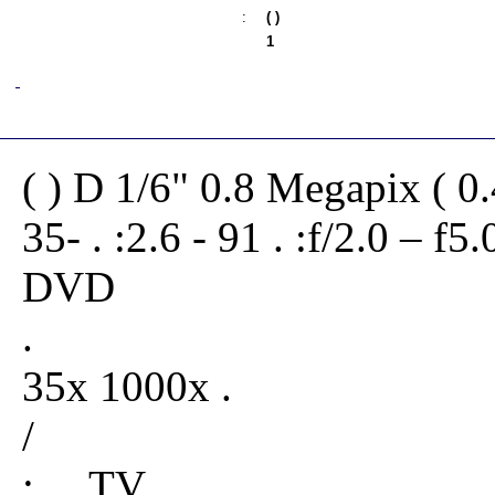
:
( )
1
( ) D 1/6" 0.8 Megapix ( 0
35- . :2.6 - 91 . :f/2.0 – f5.
DVD
.
35x 1000x .
/
: , , TV, , , , , , , ,