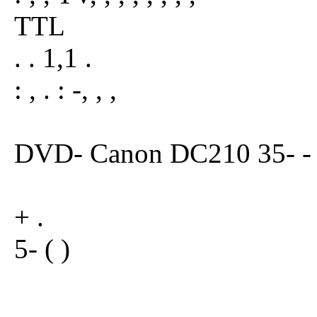
TTL
. . 1,1 .
: , . : -, , ,
DVD- Canon DC210 35- -
+ .
5- ( )