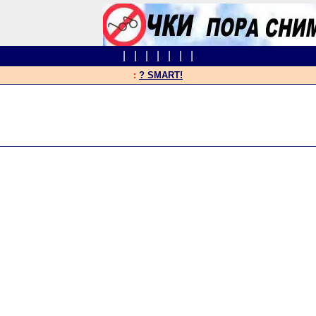
|
|
|
|
|
|
|
:
? SMART!