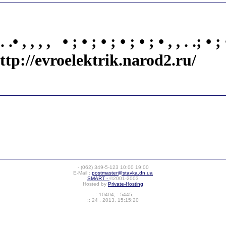
, , , • ; • ; • ; • ; • ; • , , . .; • ;
ttp://evroelektrik.narod2.ru/
-
(062) 349-5-123
10:00 19:00
E-Mail :
postmaster@stavka.dn.ua
SMART -
©2001-2003
Hosted by
Private-Hosting
. : 10404; : 5445;
:: 24 . 2013, 15:15:20