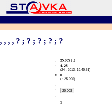
, , , , ? ; ? ; ? ; ? ; ?
:
25.00$
(
:)
:
4. 25.
(24 . 2013, 19:40:51)
# :
0
( : 25.00$)
:
:
:
1