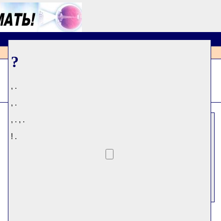
?
, .
, .
, . , .
:
31
(
0
)
! .
:
()
ID :
56385
:
384
: